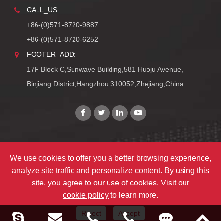
CALL_US:
+86-(0)571-8720-9887
+86-(0)571-8720-6252
FOOTER_ADD:
17F Block C,Sunwave Building,581 Huoju Avenue,
Binjiang District,Hangzhou 310052,Zhejiang,China
We use cookies to offer you a better browsing experience,
Copyright©
Zhejiang ULIRVISION Technology Co., Ltd.
analyze site traffic and personalize content. By using this
TY_ALL_RIGHTS_RESERVEDS
site, you agree to our use of cookies. Visit our
TY_SITEMAPS
|
TY_PRIVACY
cookie policy
to learn more.
Reject
Accept