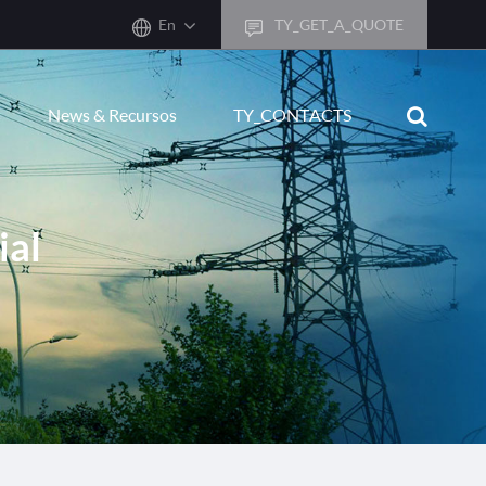
En
TY_GET_A_QUOTE
sh
News & Recursos
TY_CONTACTS
어
ais
sch
ial
ñol
ano
кий
uguês
ال