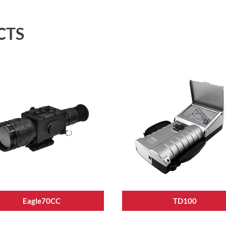
CTS
Eagle70CC
TD100