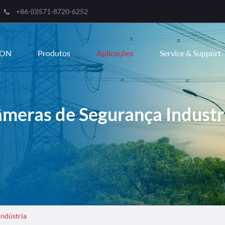
+86-(0)571-8720-6252
Engli
ION
Produtos
Aplicações
Service & Support
한국
franç
Deut
meras de Segurança Industr
Espa
itali
русс
port
عربية
Indústria