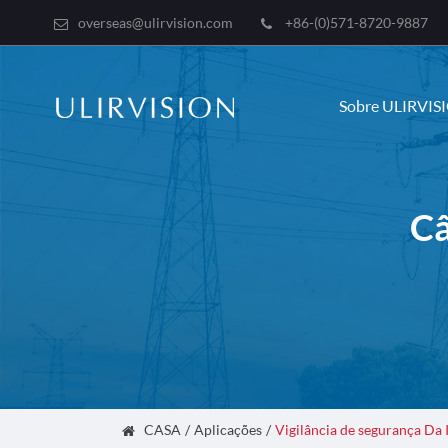
overseas@ulirvision.com
+86-(0)571-8720-9887
Sobre ULIRVIS
Câ
CASA
Aplicações
Vigilância de segurança Da 