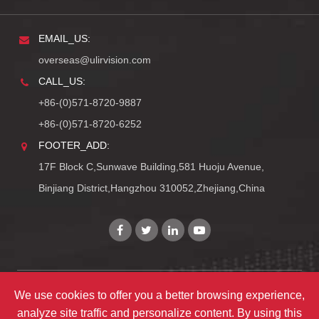
EMAIL_US:
overseas@ulirvision.com
CALL_US:
+86-(0)571-8720-9887
+86-(0)571-8720-6252
FOOTER_ADD:
17F Block C,Sunwave Building,581 Huoju Avenue,
Binjiang District,Hangzhou 310052,Zhejiang,China
We use cookies to offer you a better browsing experience,
Copyright©
Zhejiang ULIRVISION Technology Co., Ltd.
analyze site traffic and personalize content. By using this
TY_ALL_RIGHTS_RESERVEDS