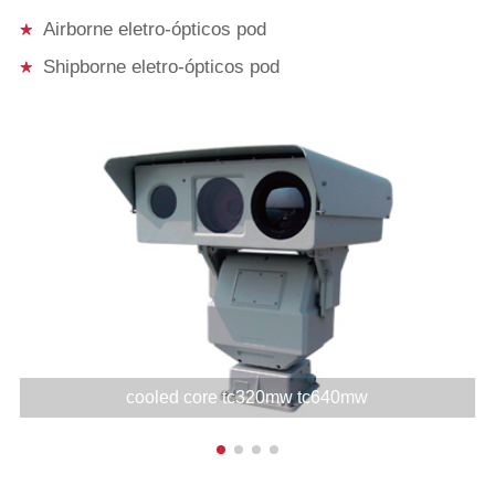
Airborne eletro-ópticos pod
milímetros lente zoom
Shipborne eletro-ópticos pod
contínuo e várias outras
lentes são opcionais
Desempenho de imagem
Manual de correção,
Correção
correção de fundo
Melhoria de
Auto imagem de
imagem
Filtragem, DDE
Imagem
Vertical, horizontal
cooled core tc320mw tc640mw
espelhamento
Freqüência
Max200Hz
Max100Hz
Amplificação
2X
2X, 4X