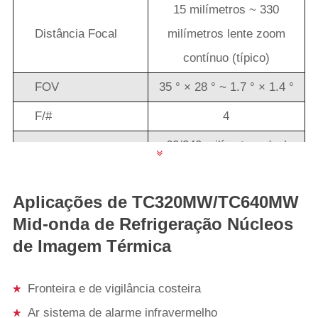
15 milímetros ~ 330
Distância Focal
milímetros lente zoom
contínuo (típico)
FOV
35 ° × 28 ° ~ 1.7 ° × 1.4 °
F/#
4
60/240 milímetros duel
lens FOV 、 、 21
milímetros ~ 420
Aplicações de TC320MW/TC640MW
milímetros lente zoom
Mid-onda de Refrigeração Núcleos
contínuo 、 30 milímetros
de Imagem Térmica
Lens (opcional)
~ 500 milímetros lente
Fronteira e de vigilância costeira
zoom contínuo 30
Ar sistema de alarme infravermelho
milímetros ~ 660