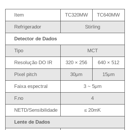
Item
TC320MW
TC640MW
Refrigerador
Stirling
Detector de Dados
Tipo
MCT
Resolução DO IR
320 × 256
640 × 512
Pixel pitch
30μm
15μm
Faixa espectral
3 ~ 5μm
F.no
4
NETD/Sensibilidade
≤ 20mK
Lente de Dados