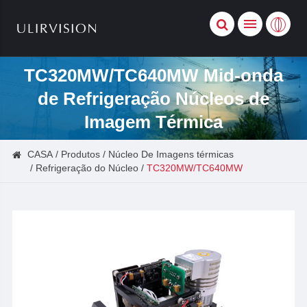
TC320MW/TC640MW Mid-onda
de Refrigeração Núcleos de
Imagem Térmica
CASA
Produtos
Núcleo De Imagens térmicas
Refrigeração do Núcleo
TC320MW/TC640MW