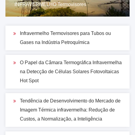
INFRAVERMELHO Termovisores
5% ~ 95% (não-
Umidade
condensação)
1/2 Sine, 30g, 11ms, 3
Infravermelho Termovisores para Tubos ou
Choque
choques por eixo
Gases na Indústria Petroquímica
3 machados, 30min/eixo,
Vibração
2.1g rms, 10-500Hz
O Papel da Câmara Termográfica Infravermelha
na Detecção de Células Solares Fotovoltaicas
Dados físicos
Hot Spot
140 milímetros × 72.2
Tamanho
milímetros × 89.6mm
Tendência de Desenvolvimento do Mercado de
(sem lente)
Imagem Térmica infravermelha: Redução de
Custos, a Normalização, a Inteligência
Peso
≤ 880g
Por favor note que as especificações do produto